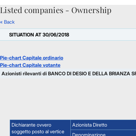
Listed companies - Ownership
Skip to Main Content
« Back
SITUATION AT 30/06/2018
Pie-chart Capitale ordinario
Pie-chart Capitale votante
Azionisti rilevanti di BANCO DI DESIO E DELLA BRIANZA S
Dichiarante ovvero
Azionista Diretto
soggetto posto al vertice
Denominazione