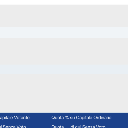
pitale Votante
Quota % su Capitale Ordinario
ui Senza Voto
Quota
di cui Senza Voto