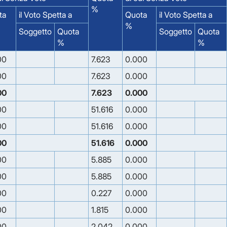
%
ta
il Voto Spetta a
Quota
il Voto Spetta a
%
Soggetto
Quota
Soggetto
Quota
%
%
00
7.623
0.000
00
7.623
0.000
00
7.623
0.000
00
51.616
0.000
00
51.616
0.000
00
51.616
0.000
00
5.885
0.000
00
5.885
0.000
00
0.227
0.000
00
1.815
0.000
00
2.042
0.000