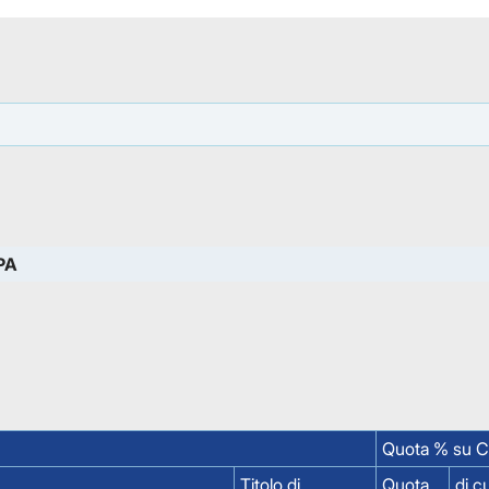
PA
Quota % su Ca
Titolo di
Quota
di c