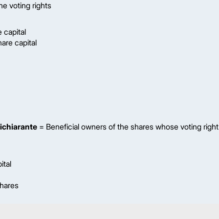
he voting rights
 capital
are capital
 dichiarante
= Beneficial owners of the shares whose voting right
ital
shares