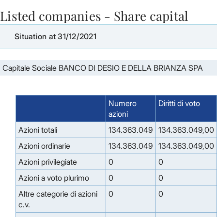
Listed companies - Share capital
Skip to Main Content
Situation at 31/12/2021
Capitale Sociale BANCO DI DESIO E DELLA BRIANZA SPA
Numero
Diritti di voto
azioni
Azioni totali
134.363.049
134.363.049,00
Azioni ordinarie
134.363.049
134.363.049,00
Azioni privilegiate
0
0
Azioni a voto plurimo
0
0
Altre categorie di azioni
0
0
c.v.