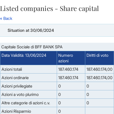
Listed companies - Share capital
Skip to Main Content
« Back
Situation at 30/06/2024
Capitale Sociale di BFF BANK SPA
Data Validità: 13/06/2024
Numero
Diritti di voto
azioni
Azioni totali
187.460.174
187.460.174,00
Azioni ordinarie
187.460.174
187.460.174,00
Azioni privilegiate
0
0
Azioni a voto plurimo
0
0
Altre categorie di azioni c.v.
0
0
Azioni Risparmio
0