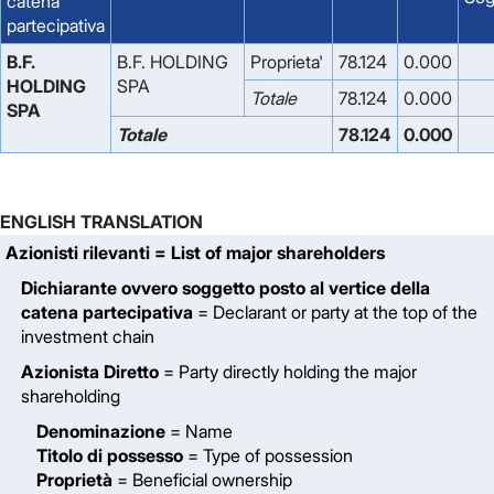
catena
partecipativa
B.F.
B.F. HOLDING
Proprieta'
78.124
0.000
HOLDING
SPA
Totale
78.124
0.000
SPA
Totale
78.124
0.000
ENGLISH TRANSLATION
Azionisti rilevanti
= List of major shareholders
Dichiarante ovvero soggetto posto al vertice della
catena partecipativa
= Declarant or party at the top of the
investment chain
Azionista Diretto
= Party directly holding the major
shareholding
Denominazione
= Name
Titolo di possesso
= Type of possession
Proprietà
= Beneficial ownership