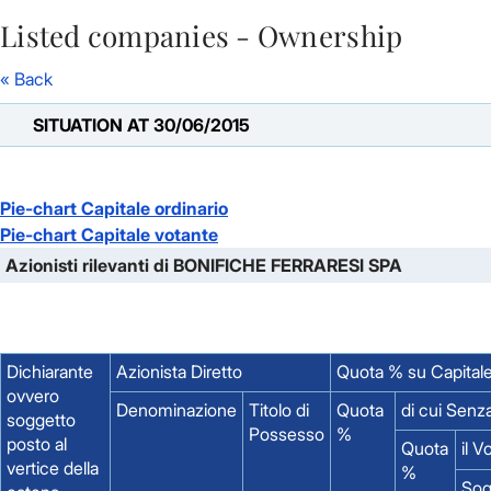
Listed companies - Ownership
Skip to Main Content
« Back
SITUATION AT 30/06/2015
Pie-chart Capitale ordinario
Pie-chart Capitale votante
Azionisti rilevanti di BONIFICHE FERRARESI SPA
Dichiarante
Azionista Diretto
Quota % su Capital
ovvero
Denominazione
Titolo di
Quota
di cui Senz
soggetto
Possesso
%
posto al
Quota
il V
vertice della
%
Sog