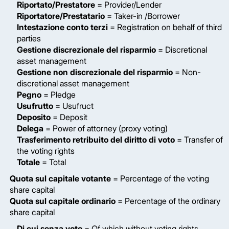
Riportato/Prestatore
= Provider/Lender
Riportatore/Prestatario
= Taker-in /Borrower
Intestazione conto terzi
= Registration on behalf of third
parties
Gestione discrezionale del risparmio
= Discretional
asset management
Gestione non discrezionale del risparmio
= Non-
discretional asset management
Pegno
= Pledge
Usufrutto
= Usufruct
Deposito
= Deposit
Delega
= Power of attorney (proxy voting)
Trasferimento retribuito del diritto di voto
= Transfer of
the voting rights
Totale
= Total
Quota sul capitale votante
= Percentage of the voting
share capital
Quota sul capitale ordinario
= Percentage of the ordinary
share capital
Di cui senza voto
= Of which without voting rights