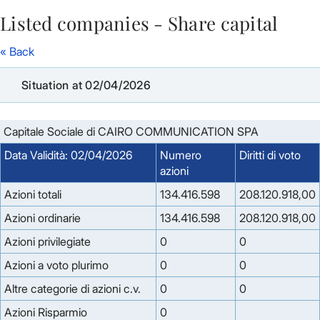
Listed companies - Share capital
Skip to Main Content
« Back
Situation at 02/04/2026
Capitale Sociale di CAIRO COMMUNICATION SPA
Data Validità: 02/04/2026
Numero
Diritti di voto
azioni
Azioni totali
134.416.598
208.120.918,00
Azioni ordinarie
134.416.598
208.120.918,00
Azioni privilegiate
0
0
Azioni a voto plurimo
0
0
Altre categorie di azioni c.v.
0
0
Azioni Risparmio
0