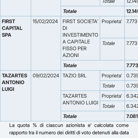
Totale
12.14
Totale
12.14
FIRST 
15/02/2024
FIRST SOCIETA'
Proprieta'
7.773
CAPITAL 
DI
SPA
INVESTIMENTO
A CAPITALE
Totale
7.773
FISSO PER
AZIONI
Totale
7.77
TAZARTES 
09/02/2024
TAZIO SRL
Proprieta'
0.73
ANTONIO 
Totale
0.73
LUIGI
TAZARTES
Proprieta'
6.34
ANTONIO LUIGI
Totale
6.34
Totale
7.081
La quota % di ciascun azionista e' calcolata come
rapporto tra il numero dei diritti di voto detenuti alla data