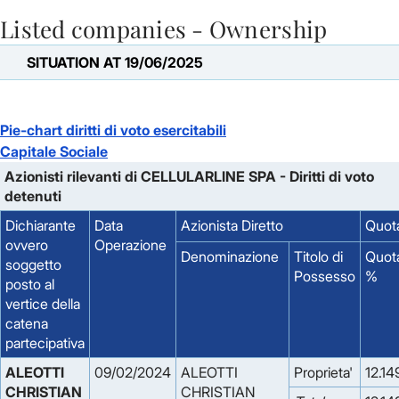
Listed companies - Ownership
Skip to Main Content
SITUATION AT 19/06/2025
Pie-chart diritti di voto esercitabili
Capitale Sociale
Azionisti rilevanti di CELLULARLINE SPA - Diritti di voto
detenuti
Dichiarante
Data
Azionista Diretto
Quota
ovvero
Operazione
Denominazione
Titolo di
Quot
soggetto
Possesso
%
posto al
vertice della
catena
partecipativa
ALEOTTI 
09/02/2024
ALEOTTI
Proprieta'
12.14
CHRISTIAN
CHRISTIAN