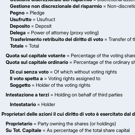
Gestione non discrezionale del risparmio
= Non-discreti
Pegno
= Pledge
Usufrutto
= Usufruct
Deposito
= Deposit
Delega
= Power of attorney (proxy voting)
Trasferimento retribuito del diritto di voto
= Transfer of t
Totale
= Total
Quota sul capitale votante
= Percentage of the voting share
Quota sul capitale ordinario
= Percentage of the ordinary sh
Di cui senza voto
= Of which without voting rights
Il voto spetta a
= Voting rights assigned to
Soggetto
= Holder of the voting rights
Intestazione a terzi
= Holding on behalf of third parties
Intestatario
= Holder
Proprietari delle azioni il cui diritto di voto è esercitato dal
Proprietario
= Party owning the shares (or holdings)
Su Tot. Capitale
= As percentage of the total share capital