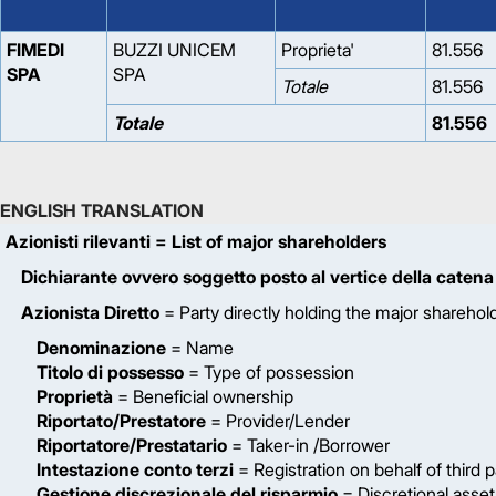
FIMEDI
BUZZI UNICEM
Proprieta'
81.556
SPA
SPA
Totale
81.556
Totale
81.556
ENGLISH TRANSLATION
Azionisti rilevanti
= List of major shareholders
Dichiarante ovvero soggetto posto al vertice della catena
Azionista Diretto
= Party directly holding the major sharehol
Denominazione
= Name
Titolo di possesso
= Type of possession
Proprietà
= Beneficial ownership
Riportato/Prestatore
= Provider/Lender
Riportatore/Prestatario
= Taker-in /Borrower
Intestazione conto terzi
= Registration on behalf of third p
Gestione discrezionale del risparmio
= Discretional ass