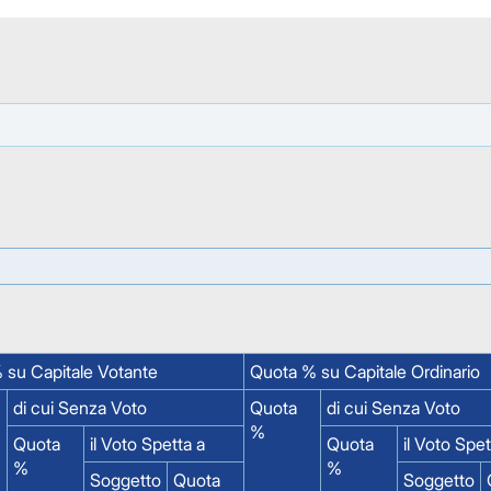
 su Capitale Votante
Quota % su Capitale Ordinario
di cui Senza Voto
Quota
di cui Senza Voto
%
Quota
il Voto Spetta a
Quota
il Voto Spet
%
%
Soggetto
Quota
Soggetto