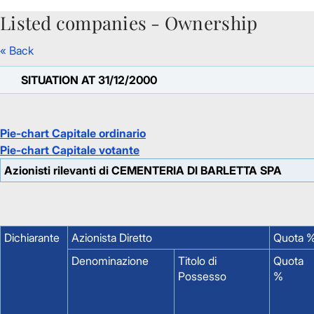
Listed companies - Ownership
Skip to Main Content
« Back
SITUATION AT 31/12/2000
Pie-chart Capitale ordinario
Pie-chart Capitale votante
Azionisti rilevanti di CEMENTERIA DI BARLETTA SPA
Dichiarante
Azionista Diretto
Quota %
Denominazione
Titolo di
Quota
Possesso
%