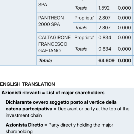
SPA
Totale
1.592
0.000
PANTHEON
Proprieta'
2.807
0.000
2000 SPA
Totale
2.807
0.000
CALTAGIRONE
Proprieta'
0.834
0.000
FRANCESCO
Totale
0.834
0.000
GAETANO
Totale
64.609
0.000
ENGLISH TRANSLATION
Azionisti rilevanti
= List of major shareholders
Dichiarante ovvero soggetto posto al vertice della
catena partecipativa
= Declarant or party at the top of the
investment chain
Azionista Diretto
= Party directly holding the major
shareholding