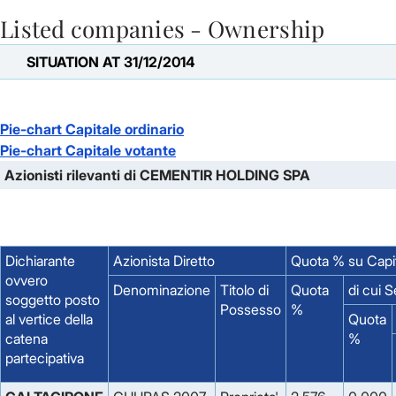
Listed companies - Ownership
Skip to Main Content
SITUATION AT 31/12/2014
Pie-chart Capitale ordinario
Pie-chart Capitale votante
Azionisti rilevanti di CEMENTIR HOLDING SPA
Dichiarante
Azionista Diretto
Quota % su Capi
ovvero
Denominazione
Titolo di
Quota
di cui 
soggetto posto
Possesso
%
al vertice della
Quota
catena
%
partecipativa