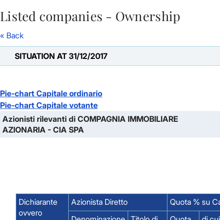
Listed companies - Ownership
Skip to Main Content
« Back
SITUATION AT 31/12/2017
Pie-chart Capitale ordinario
Pie-chart Capitale votante
Azionisti rilevanti di COMPAGNIA IMMOBILIARE
AZIONARIA - CIA SPA
Dichiarante
Azionista Diretto
Quota % su Ca
ovvero
Denominazione
Titolo di
Quota
di cu