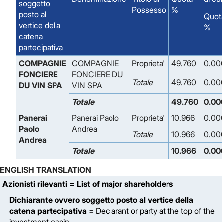
soggetto
Possesso
%
posto al
Quot
vertice della
%
catena
partecipativa
COMPAGNIE
COMPAGNIE
Proprieta'
49.760
0.00
FONCIERE
FONCIERE DU
Totale
49.760
0.00
DU VIN SPA
VIN SPA
Totale
49.760
0.00
Panerai
Panerai Paolo
Proprieta'
10.966
0.00
Paolo
Andrea
Totale
10.966
0.00
Andrea
Totale
10.966
0.00
ENGLISH TRANSLATION
Azionisti rilevanti
= List of major shareholders
Dichiarante ovvero soggetto posto al vertice della
catena partecipativa
= Declarant or party at the top of the
investment chain