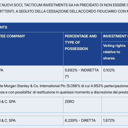
TRE NUOVI SOCI, TACTICUM INVESTMENTS SA HA PRECISATO DI NON ESSE
EMITTENTI, A SEGUITO DELLA CESSAZIONE DELL'ACCORDO FIDUCIARIO CON 
ENTS
TEE COMPANY
PERCENTAGE AND
INVESTMENT 
TYPE OF
Voting rights
POSSESSION
relative to
shares
PA
5.692% - INDIRETTA
0.102%
(*)
late Morgan Stanley & Co. International Plc (5.056% di cui 4.953% partecipazione
enza e con possibilita' di restituzione in qualsiasi momento a discrezione del prest
I & C. SPA
ZERO
I & C. SPA
6.239% - DIRETTA
1.872%