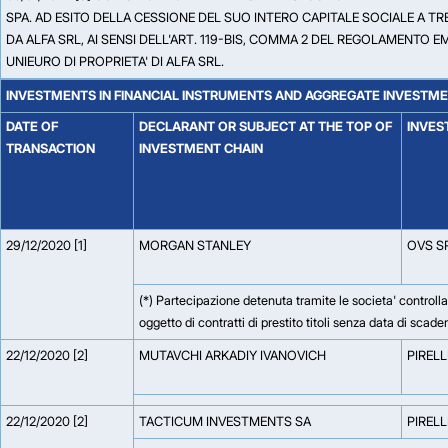
SPA. AD ESITO DELLA CESSIONE DEL SUO INTERO CAPITALE SOCIALE A 
DA ALFA SRL, AI SENSI DELL'ART. 119-BIS, COMMA 2 DEL REGOLAMENTO 
UNIEURO DI PROPRIETA' DI ALFA SRL.
INVESTMENTS IN FINANCIAL INSTRUMENTS AND AGGREGATE INVESTM
DATE OF
DECLARANT OR SUBJECT AT THE TOP OF
INVES
TRANSACTION
INVESTMENT CHAIN
29/12/2020 [1]
MORGAN STANLEY
OVS S
(*) Partecipazione detenuta tramite le societa' control
oggetto di contratti di prestito titoli senza data di scad
22/12/2020 [2]
MUTAVCHI ARKADIY IVANOVICH
PIRELL
22/12/2020 [2]
TACTICUM INVESTMENTS SA
PIRELL