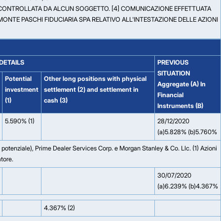
RE CONTROLLATA DA ALCUN SOGGETTO. [4] COMUNICAZIONE EFFETTUATA
MONTE PASCHI FIDUCIARIA SPA RELATIVO ALL'INTESTAZIONE DELLE AZIONI
DETAILS
PREVIOUS
SITUATION
Potential
Other long positions with physical
Aggregate (A) In
investment
settlement (2) and settlement in
Financial
(1)
cash (3)
Instruments (B)
5.590% (1)
28/12/2020
(a)5.828% (b)5.760%
 potenziale), Prime Dealer Services Corp. e Morgan Stanley & Co. Llc. (1) Azioni
atore.
30/07/2020
(a)6.239% (b)4.367%
4.367% (2)