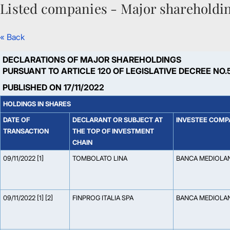
Listed companies - Major shareholdi
Skip to Main Content
« Back
DECLARATIONS OF MAJOR SHAREHOLDINGS
PURSUANT TO ARTICLE 120 OF LEGISLATIVE DECREE NO.
PUBLISHED ON 17/11/2022
HOLDINGS IN SHARES
DATE OF
DECLARANT OR SUBJECT AT
INVESTEE COMP
TRANSACTION
THE TOP OF INVESTMENT
CHAIN
09/11/2022 [1]
TOMBOLATO LINA
BANCA MEDIOLA
09/11/2022 [1] [2]
FINPROG ITALIA SPA
BANCA MEDIOLA