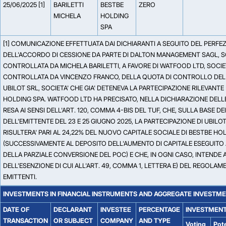
25/06/2025 [1]
BARILETTI
BESTBE
ZERO
MICHELA
HOLDING
SPA
[1] COMUNICAZIONE EFFETTUATA DAI DICHIARANTI A SEGUITO DEL PERF
DELL'ACCORDO DI CESSIONE DA PARTE DI DALTON MANAGEMENT SAGL, S
CONTROLLATA DA MICHELA BARILETTI, A FAVORE DI WATFOOD LTD, SOCIE
CONTROLLATA DA VINCENZO FRANCO, DELLA QUOTA DI CONTROLLO DEL 
UBILOT SRL, SOCIETA' CHE GIA' DETENEVA LA PARTECIPAZIONE RILEVANTE
HOLDING SPA. WATFOOD LTD HA PRECISATO, NELLA DICHIARAZIONE DELL
RESA AI SENSI DELL'ART. 120, COMMA 4-BIS DEL TUF, CHE, SULLA BASE D
DELL'EMITTENTE DEL 23 E 25 GIUGNO 2025, LA PARTECIPAZIONE DI UBILO
RISULTERA' PARI AL 24,22% DEL NUOVO CAPITALE SOCIALE DI BESTBE HO
(SUCCESSIVAMENTE AL DEPOSITO DELL'AUMENTO DI CAPITALE ESEGUITO 
DELLA PARZIALE CONVERSIONE DEL POC) E CHE, IN OGNI CASO, INTENDE 
DELL'ESENZIONE DI CUI ALL'ART. 49, COMMA 1, LETTERA E) DEL REGOLA
EMITTENTI.
INVESTMENTS IN FINANCIAL INSTRUMENTS AND AGGREGATE INVESTM
DATE OF
DECLARANT
INVESTEE
PERCENTAGE
INVESTMENT
TRANSACTION
OR SUBJECT
COMPANY
AND TYPE
Voting
Pote