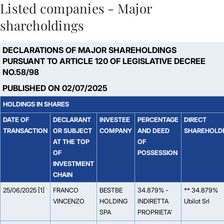
Listed companies - Major
Skip to Main Content
shareholdings
DECLARATIONS OF MAJOR SHAREHOLDINGS
PURSUANT TO ARTICLE 120 OF LEGISLATIVE DECREE
NO.58/98
PUBLISHED ON 02/07/2025
HOLDINGS IN SHARES
DATE OF
DECLARANT
INVESTEE
PERCENTAGE
DIRECT
TRANSACTION
OR SUBJECT
COMPANY
AND DEED
SHAREHOLD
AT THE TOP
OF
OF
POSSESSION
INVESTMENT
CHAIN
25/06/2025 [1]
FRANCO
BESTBE
34.879% -
** 34.879%
VINCENZO
HOLDING
INDIRETTA
Ubilot Srl
SPA
PROPRIETA'