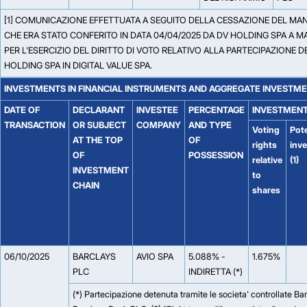
[1] COMUNICAZIONE EFFETTUATA A SEGUITO DELLA CESSAZIONE DEL MA
CHE ERA STATO CONFERITO IN DATA 04/04/2025 DA DV HOLDING SPA A 
PER L'ESERCIZIO DEL DIRITTO DI VOTO RELATIVO ALLA PARTECIPAZIONE 
HOLDING SPA IN DIGITAL VALUE SPA.
INVESTMENTS IN FINANCIAL INSTRUMENTS AND AGGREGATE INVESTM
DATE OF
DECLARANT
INVESTEE
PERCENTAGE
INVESTMENT
TRANSACTION
OR SUBJECT
COMPANY
AND TYPE
Voting
Pote
AT THE TOP
OF
rights
inv
OF
POSSESSION
relative
(1)
INVESTMENT
to
CHAIN
shares
06/10/2025
BARCLAYS
AVIO SPA
5.088% -
1.675%
PLC
INDIRETTA (*)
(*) Partecipazione detenuta tramite le societa' controllate Ba