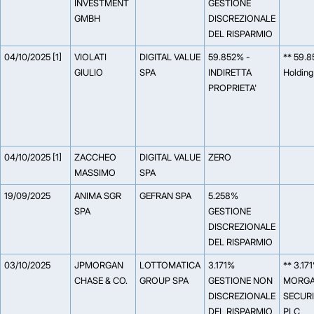
INVESTMENT
GESTIONE
GMBH
DISCREZIONALE
DEL RISPARMIO
04/10/2025 [1]
VIOLATI
DIGITAL VALUE
59.852% -
** 59.
GIULIO
SPA
INDIRETTA
Holding
PROPRIETA'
04/10/2025 [1]
ZACCHEO
DIGITAL VALUE
ZERO
MASSIMO
SPA
19/09/2025
ANIMA SGR
GEFRAN SPA
5.258%
SPA
GESTIONE
DISCREZIONALE
DEL RISPARMIO
03/10/2025
JPMORGAN
LOTTOMATICA
3.171%
** 3.171
CHASE & CO.
GROUP SPA
GESTIONE NON
MORG
DISCREZIONALE
SECURI
DEL RISPARMIO
PLC