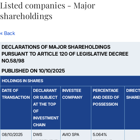
Listed companies - Major
Skip to Main Content
shareholdings
« Back
DECLARATIONS OF MAJOR SHAREHOLDINGS
PURSUANT TO ARTICLE 120 OF LEGISLATIVE DECREE
NO.58/98
PUBLISHED ON 10/10/2025
HOLDINGS IN SHARES
DATE OF
DECLARANT
INVESTEE
PERCENTAGE
DIREC
TRANSACTION
OR SUBJECT
COMPANY
AND DEED OF
SHARE
AT THE TOP
POSSESSION
OF
INVESTMENT
CHAIN
08/10/2025
DWS
AVIO SPA
5.064%