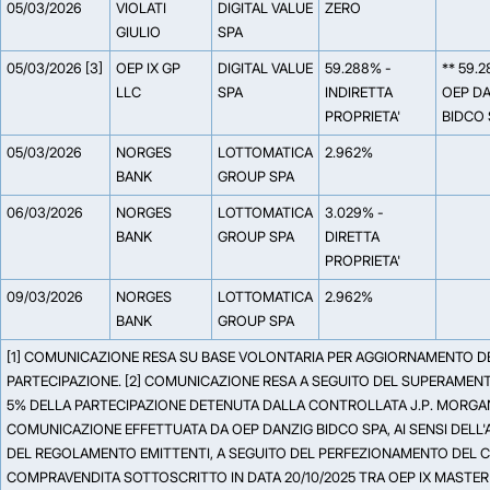
05/03/2026
VIOLATI
DIGITAL VALUE
ZERO
GIULIO
SPA
05/03/2026 [3]
OEP IX GP
DIGITAL VALUE
59.288% -
** 59.
LLC
SPA
INDIRETTA
OEP D
PROPRIETA'
BIDCO 
05/03/2026
NORGES
LOTTOMATICA
2.962%
BANK
GROUP SPA
06/03/2026
NORGES
LOTTOMATICA
3.029% -
BANK
GROUP SPA
DIRETTA
PROPRIETA'
09/03/2026
NORGES
LOTTOMATICA
2.962%
BANK
GROUP SPA
[1] COMUNICAZIONE RESA SU BASE VOLONTARIA PER AGGIORNAMENTO D
PARTECIPAZIONE. [2] COMUNICAZIONE RESA A SEGUITO DEL SUPERAMENT
5% DELLA PARTECIPAZIONE DETENUTA DALLA CONTROLLATA J.P. MORGAN 
COMUNICAZIONE EFFETTUATA DA OEP DANZIG BIDCO SPA, AI SENSI DELL'
DEL REGOLAMENTO EMITTENTI, A SEGUITO DEL PERFEZIONAMENTO DEL 
COMPRAVENDITA SOTTOSCRITTO IN DATA 20/10/2025 TRA OEP IX MASTE