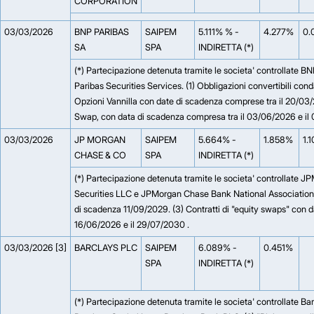
CORPORATION
03/03/2026
BNP PARIBAS
SAIPEM
5.111% % -
4.277%
0.
SA
SPA
INDIRETTA (*)
(*) Partecipazione detenuta tramite le societa' controllate 
Paribas Securities Services. (1) Obbligazioni convertibili con
Opzioni Vannilla con date di scadenza comprese tra il 20/03/
Swap, con data di scadenza compresa tra il 03/06/2026 e il
03/03/2026
JP MORGAN
SAIPEM
5.664% -
1.858%
1.
CHASE & CO
SPA
INDIRETTA (*)
(*) Partecipazione detenuta tramite le societa' controllate 
Securities LLC e JPMorgan Chase Bank National Association. (
di scadenza 11/09/2029. (3) Contratti di "equity swaps" con d
16/06/2026 e il 29/07/2030 .
03/03/2026 [3]
BARCLAYS PLC
SAIPEM
6.089% -
0.451%
SPA
INDIRETTA (*)
(*) Partecipazione detenuta tramite le societa' controllate Ba