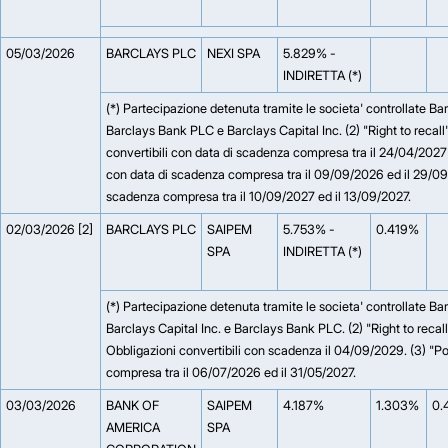
05/03/2026
BARCLAYS PLC
NEXI SPA
5.829% -
INDIRETTA (*)
(*) Partecipazione detenuta tramite le societa' controllate Ba
Barclays Bank PLC e Barclays Capital Inc. (2) "Right to recall
convertibili con data di scadenza compresa tra il 24/04/2027 
con data di scadenza compresa tra il 09/09/2026 ed il 29/0
scadenza compresa tra il 10/09/2027 ed il 13/09/2027.
02/03/2026 [2]
BARCLAYS PLC
SAIPEM
5.753% -
0.419%
SPA
INDIRETTA (*)
(*) Partecipazione detenuta tramite le societa' controllate Ba
Barclays Capital Inc. e Barclays Bank PLC. (2) "Right to recal
Obbligazioni convertibili con scadenza il 04/09/2029. (3) "P
compresa tra il 06/07/2026 ed il 31/05/2027.
03/03/2026
BANK OF
SAIPEM
4.187%
1.303%
0.
AMERICA
SPA