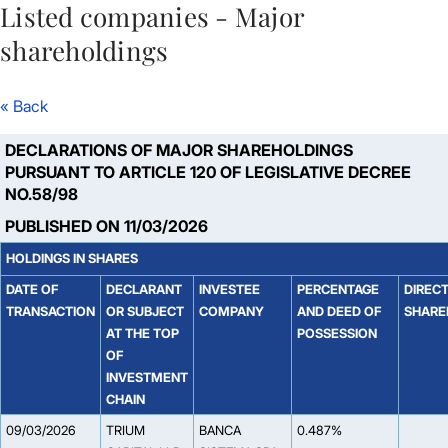
Listed companies - Major
Skip to Main Content
shareholdings
« Back
DECLARATIONS OF MAJOR SHAREHOLDINGS
PURSUANT TO ARTICLE 120 OF LEGISLATIVE DECREE
NO.58/98
PUBLISHED ON 11/03/2026
HOLDINGS IN SHARES
DATE OF
DECLARANT
INVESTEE
PERCENTAGE
DIREC
TRANSACTION
OR SUBJECT
COMPANY
AND DEED OF
SHARE
AT THE TOP
POSSESSION
OF
INVESTMENT
CHAIN
09/03/2026
TRIUM
BANCA
0.487%