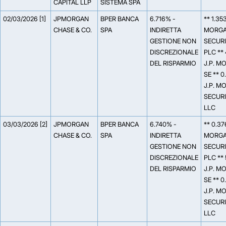
CAPITAL LLP
SISTEMA SPA
02/03/2026 [1]
JPMORGAN
BPER BANCA
6.716% -
** 1.35
CHASE & CO.
SPA
INDIRETTA
MORG
GESTIONE NON
SECURI
DISCREZIONALE
PLC **
DEL RISPARMIO
J.P. M
SE ** 
J.P. M
SECURI
LLC
03/03/2026 [2]
JPMORGAN
BPER BANCA
6.740% -
** 0.37
CHASE & CO.
SPA
INDIRETTA
MORG
GESTIONE NON
SECURI
DISCREZIONALE
PLC **
DEL RISPARMIO
J.P. M
SE ** 
J.P. M
SECURI
LLC