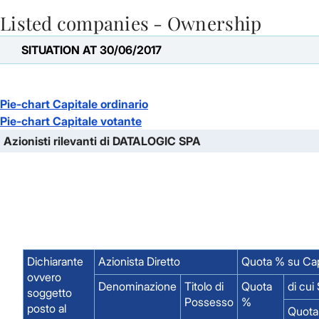
Listed companies - Ownership
Skip to Main Content
SITUATION AT 30/06/2017
Pie-chart Capitale ordinario
Pie-chart Capitale votante
Azionisti rilevanti di DATALOGIC SPA
Dichiarante
Azionista Diretto
Quota % su Cap
ovvero
Denominazione
Titolo di
Quota
di cui
soggetto
Possesso
%
posto al
Quota