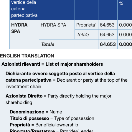
vertice della
%
catena
partecipativa
HYDRA
HYDRA SPA
Proprieta'
64.653
0.000
SPA
Totale
64.653
0.000
Totale
64.653
0.000
ENGLISH TRANSLATION
Azionisti rilevanti
= List of major shareholders
Dichiarante ovvero soggetto posto al vertice della
catena partecipativa
= Declarant or party at the top of the
investment chain
Azionista Diretto
= Party directly holding the major
shareholding
Denominazione
= Name
Titolo di possesso
= Type of possession
Proprietà
= Beneficial ownership
Riportato/Prestatore
= Provider/Lender