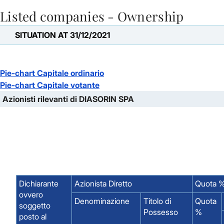
Listed companies - Ownership
Skip to Main Content
SITUATION AT 31/12/2021
Pie-chart Capitale ordinario
Pie-chart Capitale votante
Azionisti rilevanti di DIASORIN SPA
Dichiarante
Azionista Diretto
Quota %
ovvero
Denominazione
Titolo di
Quota
soggetto
Possesso
%
posto al