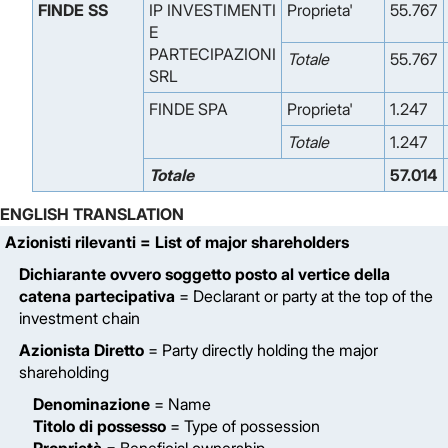
FINDE SS
IP INVESTIMENTI
Proprieta'
55.767
E
PARTECIPAZIONI
Totale
55.767
SRL
FINDE SPA
Proprieta'
1.247
Totale
1.247
Totale
57.014
ENGLISH TRANSLATION
Azionisti rilevanti
= List of major shareholders
Dichiarante ovvero soggetto posto al vertice della
catena partecipativa
= Declarant or party at the top of the
investment chain
Azionista Diretto
= Party directly holding the major
shareholding
Denominazione
= Name
Titolo di possesso
= Type of possession