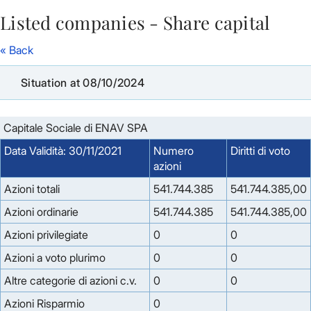
Listed companies - Share capital
Skip to Main Content
« Back
Situation at 08/10/2024
Capitale Sociale di ENAV SPA
Data Validità: 30/11/2021
Numero
Diritti di voto
azioni
Azioni totali
541.744.385
541.744.385,00
Azioni ordinarie
541.744.385
541.744.385,00
Azioni privilegiate
0
0
Azioni a voto plurimo
0
0
Altre categorie di azioni c.v.
0
0
Azioni Risparmio
0