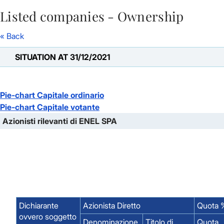
Listed companies - Ownership
Skip to Main Content
« Back
SITUATION AT 31/12/2021
Pie-chart Capitale ordinario
Pie-chart Capitale votante
Azionisti rilevanti di ENEL SPA
Dichiarante
Azionista Diretto
Quota %
ovvero soggetto
Denominazione
Titolo di
Quota