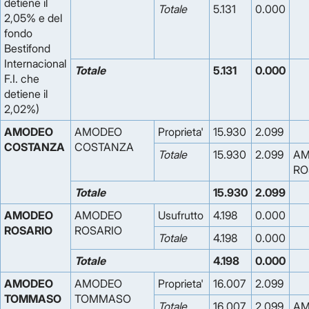
detiene il
Totale
5.131
0.000
2,05% e del
fondo
Bestifond
Internacional
Totale
5.131
0.000
F.I. che
detiene il
2,02%)
AMODEO
AMODEO
Proprieta'
15.930
2.099
COSTANZA
COSTANZA
Totale
15.930
2.099
AM
RO
Totale
15.930
2.099
AMODEO
AMODEO
Usufrutto
4.198
0.000
ROSARIO
ROSARIO
Totale
4.198
0.000
Totale
4.198
0.000
AMODEO
AMODEO
Proprieta'
16.007
2.099
TOMMASO
TOMMASO
Totale
16.007
2.099
AM