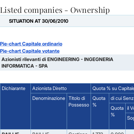
Listed companies - Ownership
Skip to Main Content
SITUATION AT 30/06/2010
Pie-chart Capitale ordinario
Pie-chart Capitale votante
Azionisti rilevanti di ENGINEERING - INGEGNERIA
INFORMATICA - SPA
Dichiarante
Azionista Diretto
Quota % su Capital
Denominazione
Titolo di
Quota
di cui Sen
Possesso
%
Quota
il 
%
So