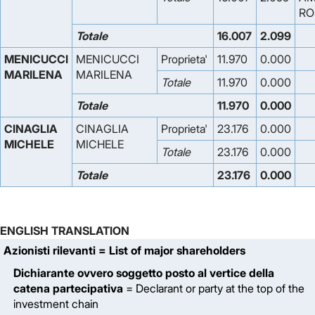
RO
Totale
16.007
2.099
MENICUCCI
MENICUCCI
Proprieta'
11.970
0.000
MARILENA
MARILENA
Totale
11.970
0.000
Totale
11.970
0.000
CINAGLIA
CINAGLIA
Proprieta'
23.176
0.000
MICHELE
MICHELE
Totale
23.176
0.000
Totale
23.176
0.000
ENGLISH TRANSLATION
Azionisti rilevanti
= List of major shareholders
Dichiarante ovvero soggetto posto al vertice della
catena partecipativa
= Declarant or party at the top of the
investment chain