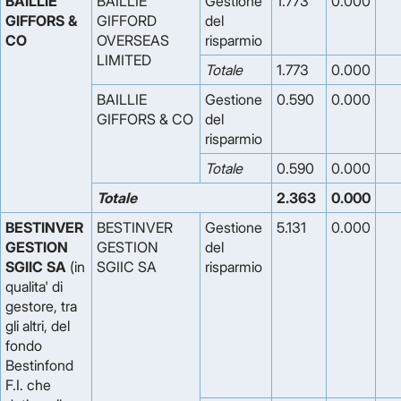
BAILLIE
BAILLIE
Gestione
1.773
0.000
GIFFORS &
GIFFORD
del
CO
OVERSEAS
risparmio
LIMITED
Totale
1.773
0.000
BAILLIE
Gestione
0.590
0.000
GIFFORS & CO
del
risparmio
Totale
0.590
0.000
Totale
2.363
0.000
BESTINVER
BESTINVER
Gestione
5.131
0.000
GESTION
GESTION
del
SGIIC SA
(in
SGIIC SA
risparmio
qualita' di
gestore, tra
gli altri, del
fondo
Bestinfond
F.I. che