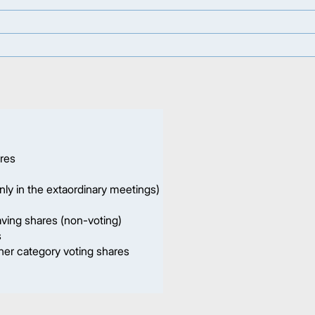
ares
ly in the extaordinary meetings)
ving shares (non-voting)
s
er category voting shares