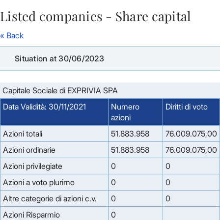
Listed companies - Share capital
Skip to Main Content
« Back
Situation at 30/06/2023
Capitale Sociale di EXPRIVIA SPA
Data Validità: 30/11/2021
Numero
Diritti di voto
azioni
Azioni totali
51.883.958
76.009.075,00
Azioni ordinarie
51.883.958
76.009.075,00
Azioni privilegiate
0
0
Azioni a voto plurimo
0
0
Altre categorie di azioni c.v.
0
0
Azioni Risparmio
0