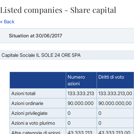
Listed companies - Share capital
Skip to Main Content
« Back
Situation at 30/06/2017
Capitale Sociale IL SOLE 24 ORE SPA
Numero
Diritti di voto
azioni
Azioni totali
133.333.213
133.333.213,00
Azioni ordinarie
90.000.000
90.000.000,00
Azioni privilegiate
0
0
Azioni a voto plurimo
0
0
Altre categorie di azioni
43.333.213
43.333.213,00