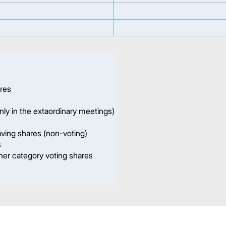
ares
ly in the extaordinary meetings)
ving shares (non-voting)
s
er category voting shares