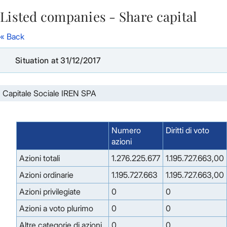
Listed companies - Share capital
Skip to Main Content
« Back
Situation at 31/12/2017
Capitale Sociale IREN SPA
Numero
Diritti di voto
azioni
Azioni totali
1.276.225.677
1.195.727.663,00
Azioni ordinarie
1.195.727.663
1.195.727.663,00
Azioni privilegiate
0
0
Azioni a voto plurimo
0
0
Altre categorie di azioni
0
0