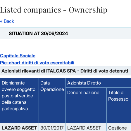
Listed companies - Ownership
Skip to Main Content
« Back
SITUATION AT 30/06/2024
Capitale Sociale
Pie-chart diritti di voto esercitabili
Azionisti rilevanti di ITALGAS SPA - Diritti di voto detenuti
Dichiarante
Data
Azionista Diretto
ovvero soggetto
Operazione
Denominazione
Titolo di
posto al vertice
Possesso
della catena
partecipativa
LAZARD ASSET 
30/01/2017
LAZARD ASSET
Gestione