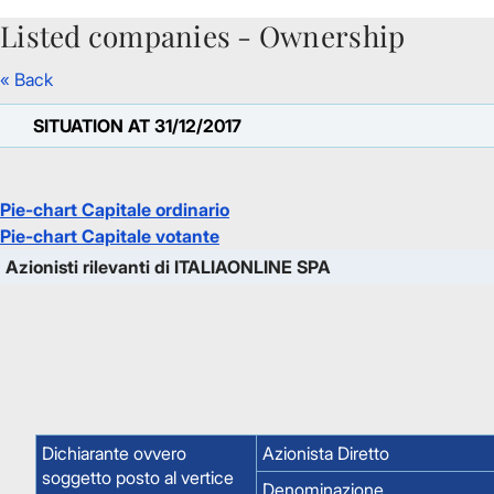
Listed companies - Ownership
Skip to Main Content
« Back
SITUATION AT 31/12/2017
Pie-chart Capitale ordinario
Pie-chart Capitale votante
Azionisti rilevanti di ITALIAONLINE SPA
Dichiarante ovvero
Azionista Diretto
soggetto posto al vertice
Denominazione