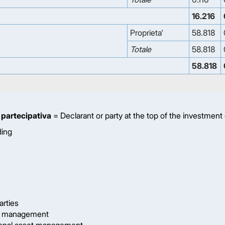
16.216
Proprieta'
58.818
Totale
58.818
58.818
 partecipativa
= Declarant or party at the top of the investment
ding
arties
et management