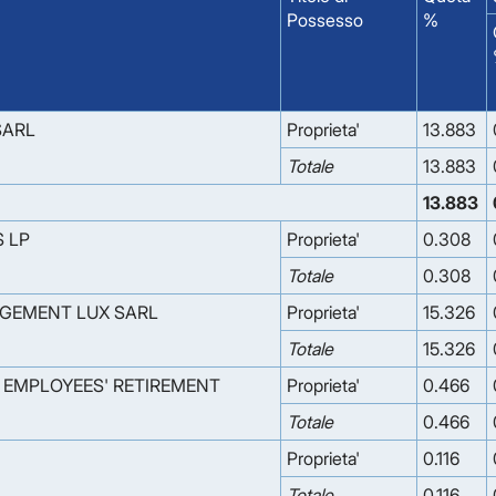
Possesso
%
SARL
Proprieta'
13.883
Totale
13.883
13.883
 LP
Proprieta'
0.308
Totale
0.308
GEMENT LUX SARL
Proprieta'
15.326
Totale
15.326
EMPLOYEES' RETIREMENT
Proprieta'
0.466
Totale
0.466
Proprieta'
0.116
Totale
0.116