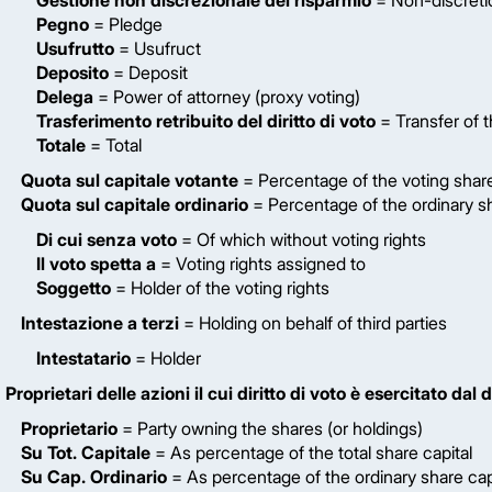
Gestione non discrezionale del risparmio
= Non-discreti
Pegno
= Pledge
Usufrutto
= Usufruct
Deposito
= Deposit
Delega
= Power of attorney (proxy voting)
Trasferimento retribuito del diritto di voto
= Transfer of t
Totale
= Total
Quota sul capitale votante
= Percentage of the voting share
Quota sul capitale ordinario
= Percentage of the ordinary sh
Di cui senza voto
= Of which without voting rights
Il voto spetta a
= Voting rights assigned to
Soggetto
= Holder of the voting rights
Intestazione a terzi
= Holding on behalf of third parties
Intestatario
= Holder
Proprietari delle azioni il cui diritto di voto è esercitato dal
Proprietario
= Party owning the shares (or holdings)
Su Tot. Capitale
= As percentage of the total share capital
Su Cap. Ordinario
= As percentage of the ordinary share cap