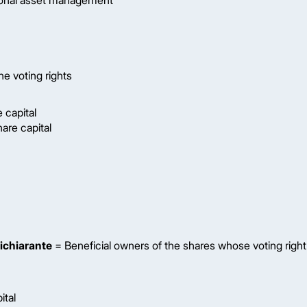
onal asset management
he voting rights
 capital
are capital
 dichiarante
= Beneficial owners of the shares whose voting right
ital