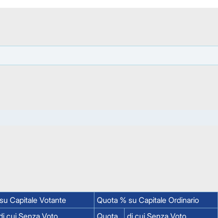
su Capitale Votante
Quota % su Capitale Ordinario
di cui Senza Voto
Quota
di cui Senza Voto