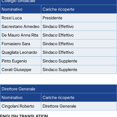
Collegio Sindacale
Nominativo
Cariche ricoperte
Rossi Luca
Presidente
Sacrestano Amedeo
Sindaco Effettivo
De Mauro Anna Rita
Sindaco Effettivo
Fornasiero Sara
Sindaco Effettivo
Quagliata Leonardo
Sindaco Effettivo
Pinto Eugenio
Sindaco Supplente
Cerati Giuseppe
Sindaco Supplente
Direttore Generale
Nominativo
Cariche ricoperte
Cingolani Roberto
Direttore Generale
ENGLISH TRANSLATION