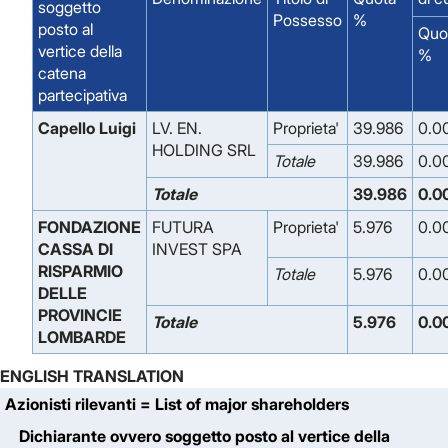
soggetto
Possesso
%
posto al
Quo
vertice della
%
catena
partecipativa
Capello Luigi
LV. EN.
Proprieta'
39.986
0.0
HOLDING SRL
Totale
39.986
0.0
Totale
39.986
0.0
FONDAZIONE
FUTURA
Proprieta'
5.976
0.0
CASSA DI
INVEST SPA
RISPARMIO
Totale
5.976
0.0
DELLE
PROVINCIE
Totale
5.976
0.0
LOMBARDE
ENGLISH TRANSLATION
Azionisti rilevanti
= List of major shareholders
Dichiarante ovvero soggetto posto al vertice della