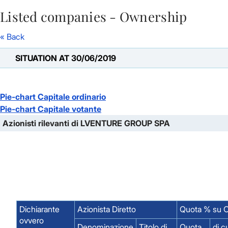
Listed companies - Ownership
Skip to Main Content
« Back
SITUATION AT 30/06/2019
Pie-chart Capitale ordinario
Pie-chart Capitale votante
Azionisti rilevanti di LVENTURE GROUP SPA
Dichiarante
Azionista Diretto
Quota % su C
ovvero
Denominazione
Titolo di
Quota
di c