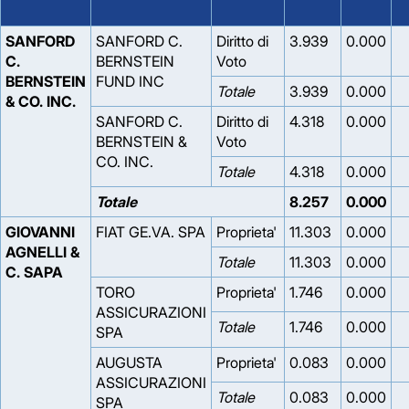
SANFORD
SANFORD C.
Diritto di
3.939
0.000
C.
BERNSTEIN
Voto
BERNSTEIN
FUND INC
Totale
3.939
0.000
& CO. INC.
SANFORD C.
Diritto di
4.318
0.000
BERNSTEIN &
Voto
CO. INC.
Totale
4.318
0.000
Totale
8.257
0.000
GIOVANNI
FIAT GE.VA. SPA
Proprieta'
11.303
0.000
AGNELLI &
Totale
11.303
0.000
C. SAPA
TORO
Proprieta'
1.746
0.000
ASSICURAZIONI
Totale
1.746
0.000
SPA
AUGUSTA
Proprieta'
0.083
0.000
ASSICURAZIONI
Totale
0.083
0.000
SPA