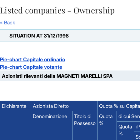
Listed companies - Ownership
Skip to Main Content
« Back
SITUATION AT 31/12/1998
Pie-chart Capitale ordinario
Pie-chart Capitale votante
Azionisti rilevanti della MAGNETI MARELLI SPA
Dichiarante
Azionista Diretto
Quota % su Capita
Denominazione
Titolo di
Quota
di cui Se
Possesso
%
Quota
il
%
S