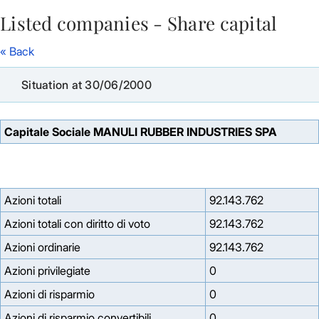
Listed companies - Share capital
Skip to Main Content
« Back
Situation at 30/06/2000
Capitale Sociale MANULI RUBBER INDUSTRIES SPA
Azioni totali
92.143.762
Azioni totali con diritto di voto
92.143.762
Azioni ordinarie
92.143.762
Azioni privilegiate
0
Azioni di risparmio
0
Azioni di risparmio convertibili
0