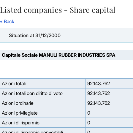
Listed companies - Share capital
Skip to Main Content
« Back
Situation at 31/12/2000
Capitale Sociale MANULI RUBBER INDUSTRIES SPA
Azioni totali
92.143.762
Azioni totali con diritto di voto
92.143.762
Azioni ordinarie
92.143.762
Azioni privilegiate
0
Azioni di risparmio
0
Azioni di risparmio convertibili
0