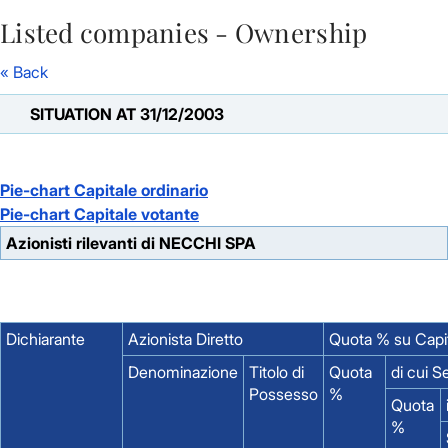
Listed companies - Ownership
Skip to Main Content
« Back
SITUATION AT 31/12/2003
Pie-chart Capitale ordinario
Pie-chart Capitale votante
Azionisti rilevanti di NECCHI SPA
Dichiarante
Azionista Diretto
Quota % su Capi
Denominazione
Titolo di
Quota
di cui 
Possesso
%
Quota
%