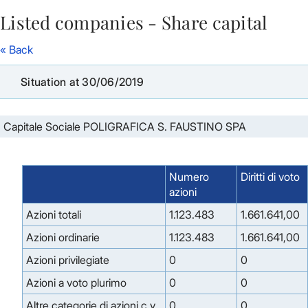
Listed companies - Share capital
Skip to Main Content
« Back
Situation at 30/06/2019
Capitale Sociale POLIGRAFICA S. FAUSTINO SPA
Numero
Diritti di voto
azioni
Azioni totali
1.123.483
1.661.641,00
Azioni ordinarie
1.123.483
1.661.641,00
Azioni privilegiate
0
0
Azioni a voto plurimo
0
0
Altre categorie di azioni c.v.
0
0