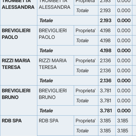
TROMBETTA
TROMBETTA
Proprieta'
2.193
0.000
ALESSANDRA
ALESSANDRA
Totale
2.193
0.000
Totale
2.193
0.000
BREVIGLIERI
BREVIGLIERI
Proprieta'
4.198
0.000
PAOLO
PAOLO
Totale
4.198
0.000
Totale
4.198
0.000
RIZZI MARIA
RIZZI MARIA
Proprieta'
2.136
0.000
TERESA
TERESA
Totale
2.136
0.000
Totale
2.136
0.000
BREVIGLIERI
BREVIGLIERI
Proprieta'
3.781
0.000
BRUNO
BRUNO
Totale
3.781
0.000
Totale
3.781
0.000
RDB SPA
RDB SPA
Proprieta'
3.185
3.185
Totale
3.185
3.185