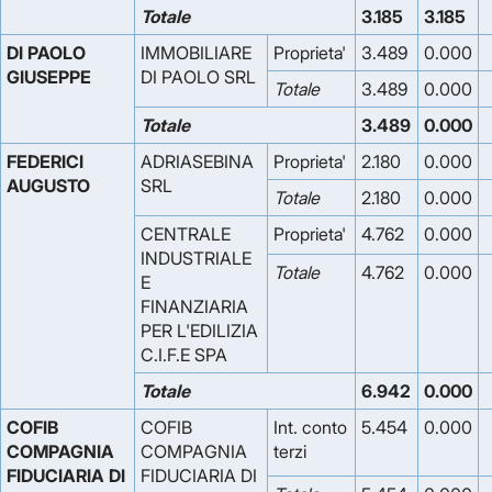
Totale
3.185
3.185
DI PAOLO
IMMOBILIARE
Proprieta'
3.489
0.000
GIUSEPPE
DI PAOLO SRL
Totale
3.489
0.000
Totale
3.489
0.000
FEDERICI
ADRIASEBINA
Proprieta'
2.180
0.000
AUGUSTO
SRL
Totale
2.180
0.000
CENTRALE
Proprieta'
4.762
0.000
INDUSTRIALE
Totale
4.762
0.000
E
FINANZIARIA
PER L'EDILIZIA
C.I.F.E SPA
Totale
6.942
0.000
COFIB
COFIB
Int. conto
5.454
0.000
COMPAGNIA
COMPAGNIA
terzi
FIDUCIARIA DI
FIDUCIARIA DI