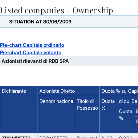
Listed companies - Ownership
Skip to Main Content
SITUATION AT 30/06/2009
Pie-chart Capitale ordinario
Pie-chart Capitale votante
Azionisti rilevanti di RDB SPA
Dichiarante
Azionista Diretto
Quota % su Capi
Denominazione
Titolo di
Quota
di cui S
Possesso
%
Quota
i
%