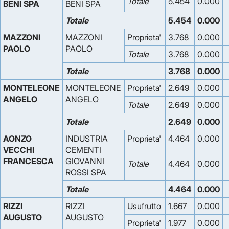
Totale
5.454
0.000
BENI SPA
BENI SPA
Totale
5.454
0.000
MAZZONI
MAZZONI
Proprieta'
3.768
0.000
PAOLO
PAOLO
Totale
3.768
0.000
Totale
3.768
0.000
MONTELEONE
MONTELEONE
Proprieta'
2.649
0.000
ANGELO
ANGELO
Totale
2.649
0.000
Totale
2.649
0.000
AONZO
INDUSTRIA
Proprieta'
4.464
0.000
VECCHI
CEMENTI
FRANCESCA
GIOVANNI
Totale
4.464
0.000
ROSSI SPA
Totale
4.464
0.000
RIZZI
RIZZI
Usufrutto
1.667
0.000
AUGUSTO
AUGUSTO
Proprieta'
1.977
0.000