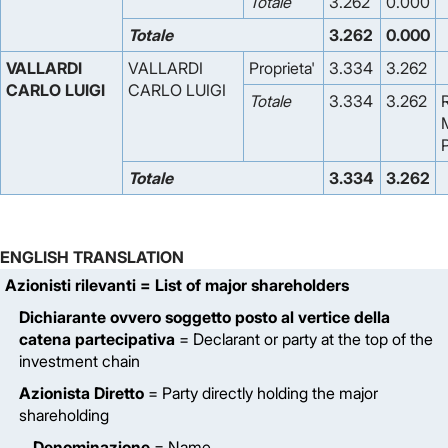
Totale
3.262
0.000
Totale
3.262
0.000
VALLARDI
VALLARDI
Proprieta'
3.334
3.262
CARLO LUIGI
CARLO LUIGI
Totale
3.334
3.262
Totale
3.334
3.262
ENGLISH TRANSLATION
Azionisti rilevanti
= List of major shareholders
Dichiarante ovvero soggetto posto al vertice della
catena partecipativa
= Declarant or party at the top of the
investment chain
Azionista Diretto
= Party directly holding the major
shareholding
Denominazione
= Name