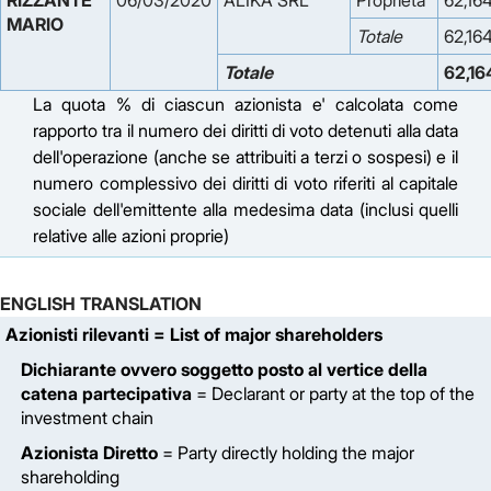
RIZZANTE 
06/03/2020
ALIKA SRL
Proprieta'
62,16
MARIO
Totale
62,16
Totale
62,16
La quota % di ciascun azionista e' calcolata come
rapporto tra il numero dei diritti di voto detenuti alla data
dell'operazione (anche se attribuiti a terzi o sospesi) e il
numero complessivo dei diritti di voto riferiti al capitale
sociale dell'emittente alla medesima data (inclusi quelli
relative alle azioni proprie)
ENGLISH TRANSLATION
Azionisti rilevanti
= List of major shareholders
Dichiarante ovvero soggetto posto al vertice della
catena partecipativa
= Declarant or party at the top of the
investment chain
Azionista Diretto
= Party directly holding the major
shareholding