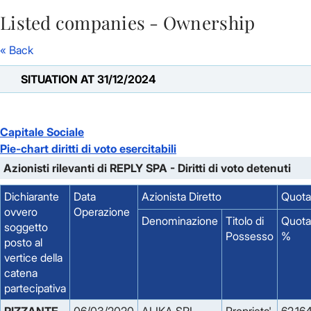
Listed companies - Ownership
Skip to Main Content
« Back
SITUATION AT 31/12/2024
Capitale Sociale
Pie-chart diritti di voto esercitabili
Azionisti rilevanti di REPLY SPA - Diritti di voto detenuti
Dichiarante
Data
Azionista Diretto
Quota 
ovvero
Operazione
Denominazione
Titolo di
Quota
soggetto
Possesso
%
posto al
vertice della
catena
partecipativa