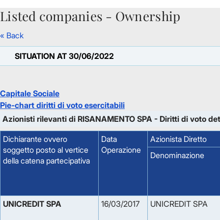
Listed companies - Ownership
Skip to Main Content
« Back
SITUATION AT 30/06/2022
Capitale Sociale
Pie-chart diritti di voto esercitabili
Azionisti rilevanti di RISANAMENTO SPA - Diritti di voto de
Dichiarante ovvero
Data
Azionista Diretto
soggetto posto al vertice
Operazione
Denominazione
della catena partecipativa
UNICREDIT SPA
16/03/2017
UNICREDIT SPA