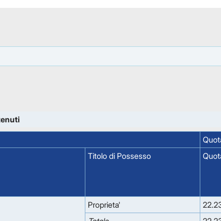
tenuti
Quota
Titolo di Possesso
Quot
Proprieta'
22.2