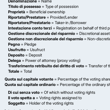
Denominazione
= Name
Titolo di possesso
= Type of possession
Proprietà
= Beneficial ownership
Riportato/Prestatore
= Provider/Lender
Riportatore/Prestatario
= Taker-in /Borrower
Intestazione conto terzi
= Registration on behalf of third p
Gestione discrezionale del risparmio
= Discretional ass
Gestione non discrezionale del risparmio
= Non-discreti
Pegno
= Pledge
Usufrutto
= Usufruct
Deposito
= Deposit
Delega
= Power of attorney (proxy voting)
Trasferimento retribuito del diritto di voto
= Transfer of t
Totale
= Total
Quota sul capitale votante
= Percentage of the voting share
Quota sul capitale ordinario
= Percentage of the ordinary sh
Di cui senza voto
= Of which without voting rights
Il voto spetta a
= Voting rights assigned to
Soggetto
= Holder of the voting rights