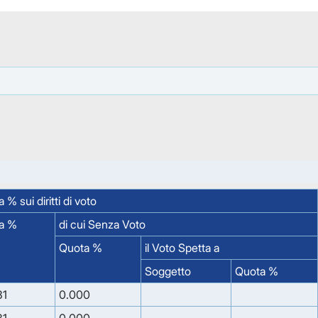
 % sui diritti di voto
a %
di cui Senza Voto
Quota %
il Voto Spetta a
Soggetto
Quota %
31
0.000