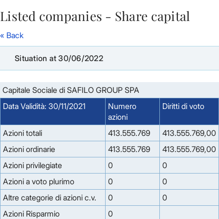
Listed companies - Share capital
Skip to Main Content
« Back
Situation at 30/06/2022
Capitale Sociale di SAFILO GROUP SPA
Data Validità: 30/11/2021
Numero
Diritti di voto
azioni
Azioni totali
413.555.769
413.555.769,00
Azioni ordinarie
413.555.769
413.555.769,00
Azioni privilegiate
0
0
Azioni a voto plurimo
0
0
Altre categorie di azioni c.v.
0
0
Azioni Risparmio
0