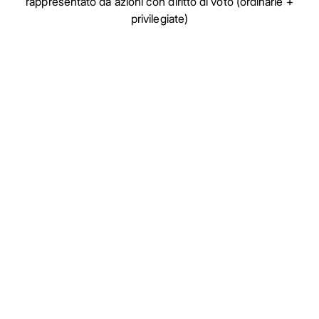
rappresentato da azioni con diritto di voto (ordinarie +
privilegiate)