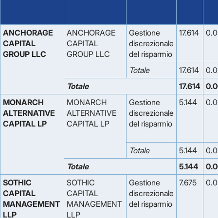
ANCHORAGE
ANCHORAGE
Gestione
17.614
0.
CAPITAL
CAPITAL
discrezionale
GROUP LLC
GROUP LLC
del risparmio
Totale
17.614
0.
Totale
17.614
0.
MONARCH
MONARCH
Gestione
5.144
0.
ALTERNATIVE
ALTERNATIVE
discrezionale
CAPITAL LP
CAPITAL LP
del risparmio
Totale
5.144
0.
Totale
5.144
0.
SOTHIC
SOTHIC
Gestione
7.675
0.
CAPITAL
CAPITAL
discrezionale
MANAGEMENT
MANAGEMENT
del risparmio
LLP
LLP