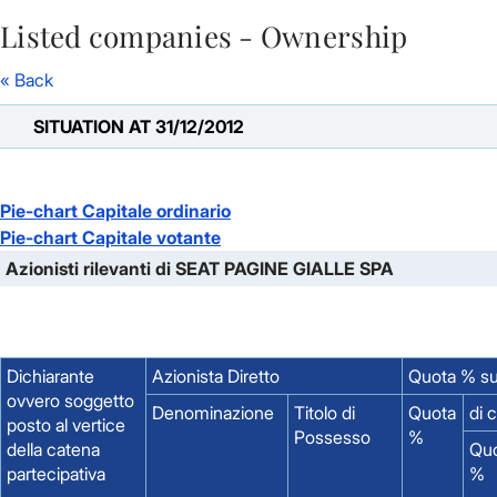
Listed companies - Ownership
Skip to Main Content
« Back
SITUATION AT 31/12/2012
Pie-chart Capitale ordinario
Pie-chart Capitale votante
Azionisti rilevanti di SEAT PAGINE GIALLE SPA
Dichiarante
Azionista Diretto
Quota % su
ovvero soggetto
Denominazione
Titolo di
Quota
di 
posto al vertice
Possesso
%
della catena
Qu
partecipativa
%