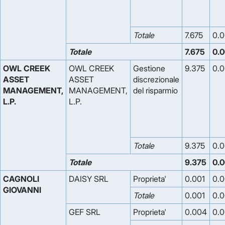
Totale
7.675
0.
Totale
7.675
0.
OWL CREEK
OWL CREEK
Gestione
9.375
0.
ASSET
ASSET
discrezionale
MANAGEMENT,
MANAGEMENT,
del risparmio
L.P.
L.P.
Totale
9.375
0.
Totale
9.375
0.
CAGNOLI
DAISY SRL
Proprieta'
0.001
0.
GIOVANNI
Totale
0.001
0.
GEF SRL
Proprieta'
0.004
0.