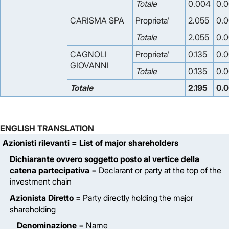
Totale
0.004
0.
CARISMA SPA
Proprieta'
2.055
0.
Totale
2.055
0.
CAGNOLI
Proprieta'
0.135
0.
GIOVANNI
Totale
0.135
0.
Totale
2.195
0.
ENGLISH TRANSLATION
Azionisti rilevanti
= List of major shareholders
Dichiarante ovvero soggetto posto al vertice della
catena partecipativa
= Declarant or party at the top of the
investment chain
Azionista Diretto
= Party directly holding the major
shareholding
Denominazione
= Name