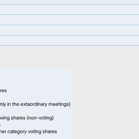
ares
ly in the extaordinary meetings)
ving shares (non-voting)
s
er category voting shares