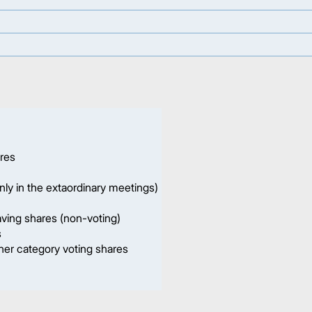
ares
ly in the extaordinary meetings)
ving shares (non-voting)
s
er category voting shares