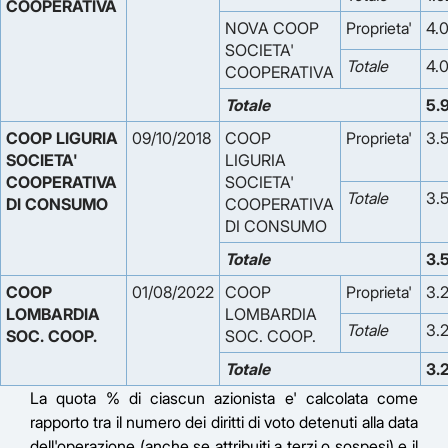
COOPERATIVA
NOVA COOP
Proprieta'
4.
SOCIETA'
Totale
4.
COOPERATIVA
Totale
5.
COOP LIGURIA 
09/10/2018
COOP
Proprieta'
3.
SOCIETA' 
LIGURIA
COOPERATIVA 
SOCIETA'
Totale
3.
DI CONSUMO
COOPERATIVA
DI CONSUMO
Totale
3.
COOP 
01/08/2022
COOP
Proprieta'
3.
LOMBARDIA 
LOMBARDIA
Totale
3.
SOC. COOP.
SOC. COOP.
Totale
3.
La quota % di ciascun azionista e' calcolata come
rapporto tra il numero dei diritti di voto detenuti alla data
dell'operazione (anche se attribuiti a terzi o sospesi) e il