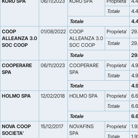
KORU SPA
06/11/2023
KORU SPA
Proprieta'
4.
Totale
4.
Totale
4.
COOP 
01/08/2022
COOP
Proprieta'
29
ALLEANZA 3.0 
ALLEANZA 3.0
Totale
29
SOC COOP
SOC COOP
Totale
29
COOPERARE 
06/11/2023
COOPERARE
Proprieta'
4.
SPA
SPA
Totale
4.
Totale
4.
HOLMO SPA
12/02/2018
HOLMO SPA
Proprieta'
6.
Totale
6.
Totale
6.
NOVA COOP 
15/12/2017
NOVAFINS
Proprieta'
1.
SOCIETA' 
SPA
Totale
1.