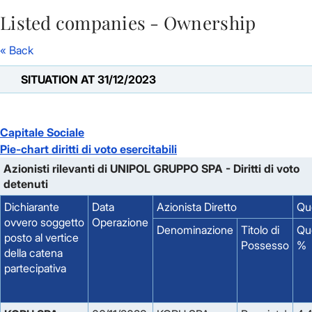
Listed companies - Ownership
Skip to Main Content
« Back
SITUATION AT 31/12/2023
Capitale Sociale
Pie-chart diritti di voto esercitabili
Azionisti rilevanti di UNIPOL GRUPPO SPA - Diritti di voto
detenuti
Dichiarante
Data
Azionista Diretto
Quo
ovvero soggetto
Operazione
Denominazione
Titolo di
Qu
posto al vertice
Possesso
%
della catena
partecipativa