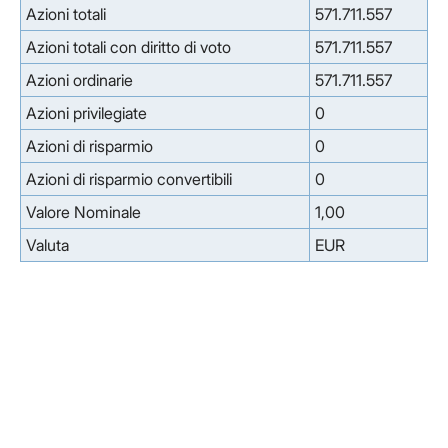
Azioni totali
571.711.557
Azioni totali con diritto di voto
571.711.557
Azioni ordinarie
571.711.557
Azioni privilegiate
0
Azioni di risparmio
0
Azioni di risparmio convertibili
0
Valore Nominale
1,00
Valuta
EUR
Facebook
Facebook
Instagram
Instagram
LinkedIn
LinkedIn