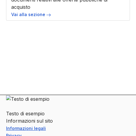
acquisto
Vai alla sezione
Facebook
Facebook
Instagram
Instagram
LinkedIn
LinkedIn
YouTube
YouTube
Testo di esempio
Informazioni sul sito
Informazioni legali
Privacy