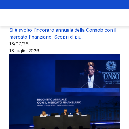
Skip to Main Content
Apri menu di navigazione
Si è svolto l’incontro annuale della Consob con il
I
mercato finanziario. Scopri di più.
13/07/26
13 luglio 2026