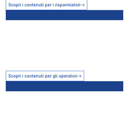
Scopri i contenuti per i risparmiatori
Sei un operatore?
Accedi agli obblighi informativi, ai regolamenti e ai
servizi digitali
Servizi online per tutti gli operatori
Normative e documenti di vigilanza
Novità regolamentari e aggiornamenti normativi
Scopri i contenuti per gli operatori
Lavori nei media?
Accedi a comunicati, contatti stampa e dati ufficiali da
fonti istituzionali
Leggi le notizie ufficiali
Consulta le pubblicazioni più recenti