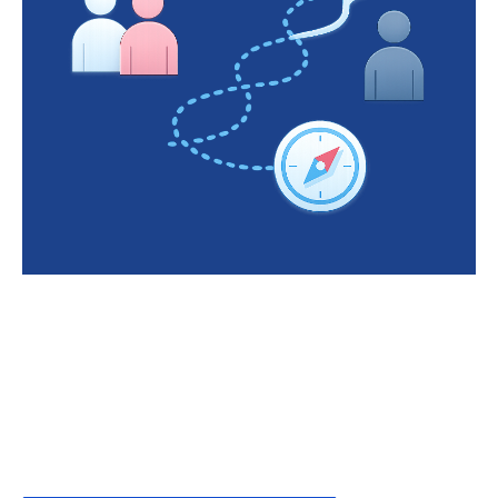
Sei un risparmiatore?
Informazioni e strumenti per orientarti tra
investimenti, rischi e tutele
Tutela dei tuoi investimenti
Rischi e pratiche scorrette
Diritti dell'investitore
Educazione finanziaria