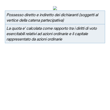
Possesso diretto e indiretto dei dichiaranti (soggetti al
vertice della catena partecipativa)
La quota e' calcolata come rapporto tra i diritti di voto
esercitabili relativi ad azioni ordinarie e il capitale
rappresentato da azioni ordinarie
Facebook
Facebook
Instagram
Instagram
LinkedIn
LinkedIn
YouTube
YouTube