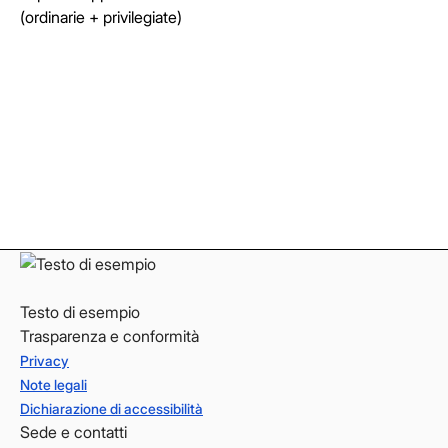
(ordinarie + privilegiate)
Facebook
Facebook
Instagram
Instagram
LinkedIn
LinkedIn
YouTube
YouTube
Testo di esempio
Trasparenza e conformità
Privacy
Note legali
Dichiarazione di accessibilità
Sede e contatti