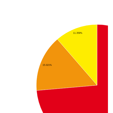
11.359%
15.021%