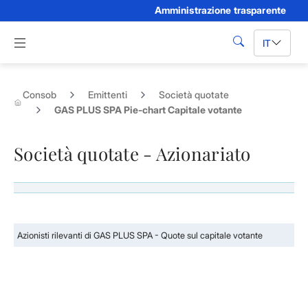
Amministrazione trasparente
Skip to Main Content
Apri menu di navigazione
IT
cerca
Consob
Emittenti
Società quotate
GAS PLUS SPA Pie-chart Capitale votante
Società quotate - Azionariato
Azionisti rilevanti di GAS PLUS SPA - Quote sul capitale votante