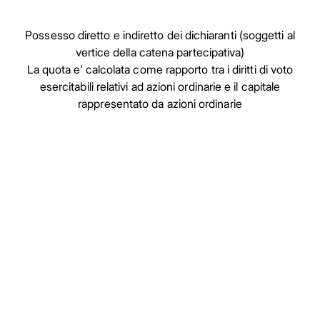
Possesso diretto e indiretto dei dichiaranti (soggetti al
vertice della catena partecipativa)
La quota e' calcolata come rapporto tra i diritti di voto
esercitabili relativi ad azioni ordinarie e il capitale
rappresentato da azioni ordinarie
Facebook
Facebook
Instagram
Instagram
LinkedIn
LinkedIn
YouTube
YouTube