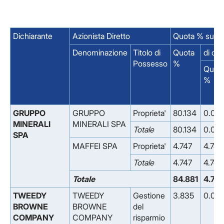
Dichiarante
Azionista Diretto
Quota % su Ca
Denominazione
Titolo di
Quota
di cu
Possesso
%
Quot
%
GRUPPO
GRUPPO
Proprieta'
80.134
0.00
MINERALI
MINERALI SPA
Totale
80.134
0.00
SPA
MAFFEI SPA
Proprieta'
4.747
4.747
Totale
4.747
4.747
Totale
84.881
4.747
TWEEDY
TWEEDY
Gestione
3.835
0.00
BROWNE
BROWNE
del
COMPANY
COMPANY
risparmio