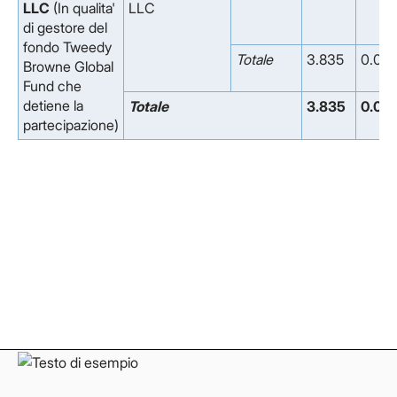
LLC
(In qualita'
LLC
di gestore del
fondo Tweedy
Totale
3.835
0.00
Browne Global
Fund che
detiene la
Totale
3.835
0.00
partecipazione)
Facebook
Facebook
Instagram
Instagram
LinkedIn
LinkedIn
YouTube
YouTube