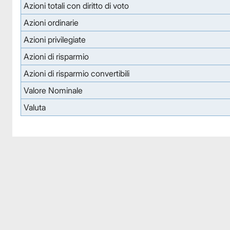
Azioni totali con diritto di voto
Azioni ordinarie
Azioni privilegiate
Azioni di risparmio
Azioni di risparmio convertibili
Valore Nominale
Valuta
Facebook
Facebook
Instagram
Instagram
LinkedIn
LinkedIn
YouTube
YouTube