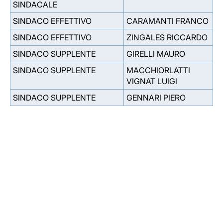
SINDACALE
SINDACO EFFETTIVO
CARAMANTI FRANCO
SINDACO EFFETTIVO
ZINGALES RICCARDO
SINDACO SUPPLENTE
GIRELLI MAURO
SINDACO SUPPLENTE
MACCHIORLATTI
VIGNAT LUIGI
SINDACO SUPPLENTE
GENNARI PIERO
Facebook
Facebook
Instagram
Instagram
LinkedIn
LinkedIn
YouTube
YouTube